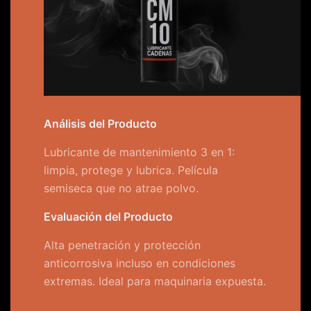
Análisis del Producto
Lubricante de mantenimiento 3 en 1:
limpia, protege y lubrica. Película
semiseca que no atrae polvo.
Evaluación del Producto
Alta penetración y protección
anticorrosiva incluso en condiciones
extremas. Ideal para maquinaria expuesta.