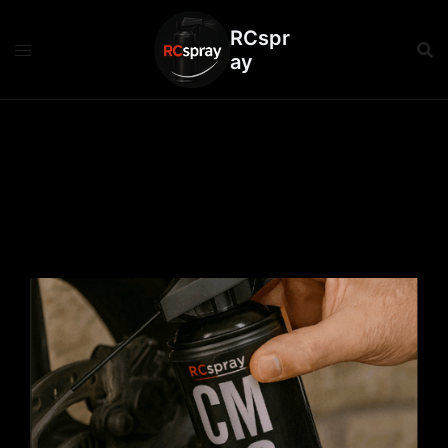
RCspr
ay